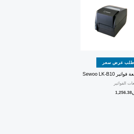
لب عرض سعر
واتير Sewoo LK-B10
ات الفواتير
1,256.38