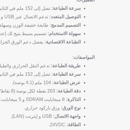
سرعة الطباعة:
تصل إلى 152 ملم في الثانية مع دقة 203 نقطة لكل بوصة، مما يضمن لك طباعة دقيقة وعالية الجودة للـ ملصقات و البطاقات.
التوصيل المتعدد:
تدعم الاتصال عبر USB و إيثرنت (LAN)، مما يوفر لك مرونة في التوصيل بسهولة.
التصميم المدمج:
طابعة خفيفة الوزن وسهلة 
سهولة الاستخدام:
تصميم بسيط يتيح لك إعداد
الطباعة الاقتصادية:
بفضل دعم الورق الحراري،
المواصفات:
طريقة الطباعة:
تدعم النقل الحراري والطباع
سرعة الطباعة:
تصل إلى 152 ملم في الثانية.
عرض الطباعة:
104 ملم (4.1 بوصة).
دقة الطباعة:
203 نقطة لكل بوصة (8 نقاط/مم).
الذاكرة:
8 ميجابايت SDRAM و 5 ميجابايت فلاش.
نوع الورق:
ورق باركود حراري.
واجهة الاتصال:
USB و إيثرنت (LAN).
الطاقة:
24VDC.