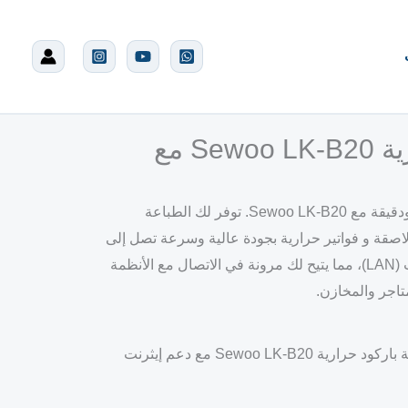
طابعة باركود حرارية Sewoo LK-B20 مع
احصل على طابعة باركود سريعة ودقيقة مع Sewoo LK-B20. توفر لك الطباعة
اصقة و فواتير حرارية بجودة عالية وسرعة تصل إلى
152 مم/ثانية. تدعم USB و إيثرنت (LAN)، مما يتيح لك مرونة في الاتصال مع الأنظمة
متاجر والمخازن.
حرارية Sewoo LK-B20 مع دعم إيثرنت