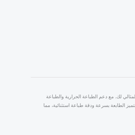
و طابعة باركود سريعة ودقيقة لعملك التجاري؟ إذاً طابعة Sewoo LK-B20 هي الخيار المثالي لك. مع دعم الطباعة الحرارية والطباعة
ميز الطابعة بسرعة ودقة طباعة استثنائية، مما