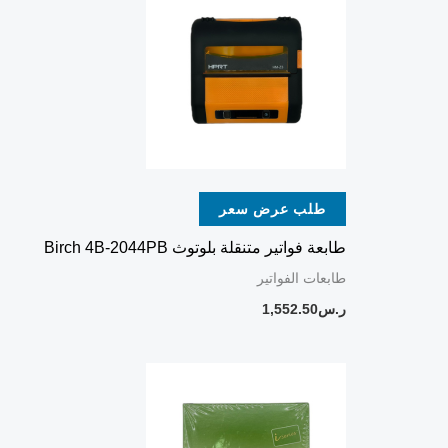
طلب عرض سعر
طابعة فواتير متنقلة بلوتوث Birch 4B-2044PB
طابعات الفواتير
ر.س
1,552.50