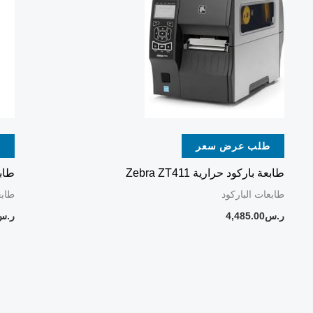
طلب عرض سعر
ط
طابعة باركود حرارية Zebra ZT411
طابعة ف
طابعات الباركود
طابع
ر.س
4,485.00
ر.س