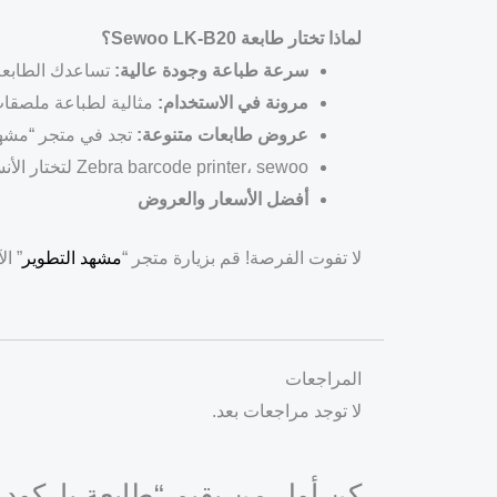
لماذا تختار طابعة Sewoo LK-B20؟
سرعة طباعة وجودة عالية:
تساعدك الطابعة 
مرونة في الاستخدام:
مثالية لطباعة ملصقات 
عروض طابعات متنوعة:
تجد في متجر “مشهد التطوير” 
Zebra barcode printer، sewoo لتختار الأنسب لاحتياجاتك.
أفضل الأسعار والعروض
لا تفوت الفرصة! قم بزيارة متجر “
مشهد التطوير
” ا
المراجعات
لا توجد مراجعات بعد.
كن أول من يقيم “طابعة باركود حرارية Sewoo LK-B20 مع