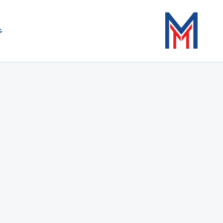
خطي
لى
ع
لمحتوى