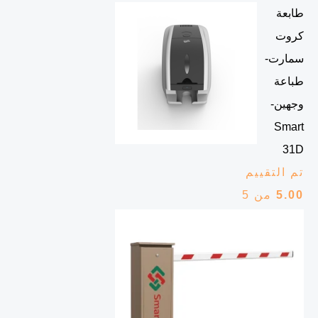
طابعة
كروت
سمارت-
طباعة
وجهين-
Smart
31D
تم التقييم
5.00
من 5