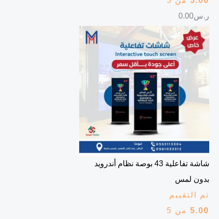
5.00
من 5
ر.س
0.00
شاشة تفاعلية 43 بوصة نظام أندرويد
بدون لمس
تم التقييم
5.00
من 5