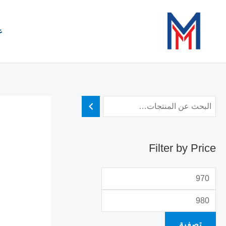
خطي
أ
أ
لى
د
ع
ع
لمحتوى
ن
ل
ى
ى
س
س
ع
ع
ر
ر
Filter by Price
تصفية