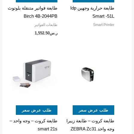
طابعة حرارية وجهين Idp
طابعة فواتير متنقلة بلوتوث
Birch 4B-2044PB
Smart -51L
Smart Printer
طابعات الفواتير
ر.س
1,552.50
طلب عرض سعر
طلب عرض سعر
طابعة كروت – طابعة زيبرا
طابعة كروت – وجه واحد –
وجه واحد ZEBRA Zc31
smart 21s