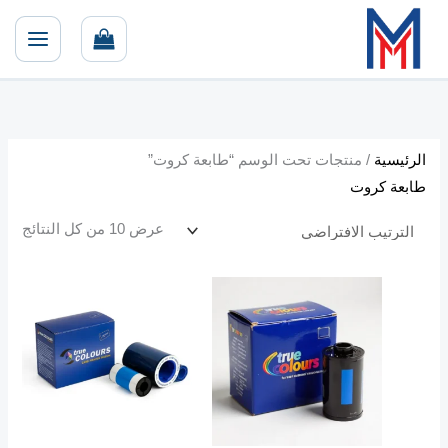
خطي
أ
أ
لى
د
ع
لمحتوى
ن
ل
ى
ى
س
س
ع
ع
الرئيسية
/ منتجات تحت الوسم “طابعة كروت”
ر
ر
طابعة كروت
عرض ⁦10⁩ من كل النتائج