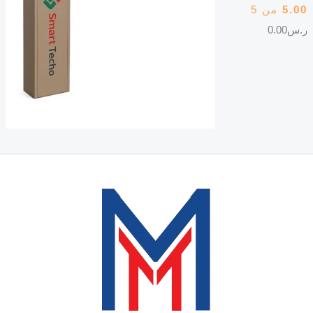
5.00
من 5
ر.س
0.00