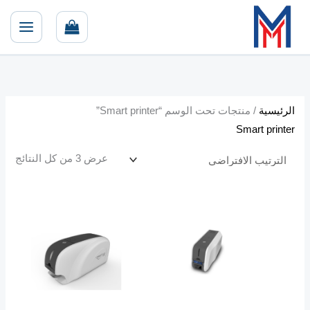
خطي
أ
أ
لى
د
ع
لمحتوى
ن
ل
ى
ى
س
س
ع
ع
الرئيسية
/ منتجات تحت الوسم “Smart printer”
ر
ر
Smart printer
عرض ⁦3⁩ من كل النتائج