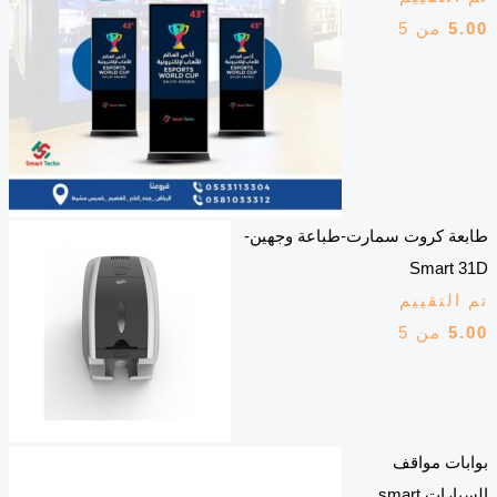
5.00
من 5
طابعة كروت سمارت-طباعة وجهين-
Smart 31D
تم التقييم
5.00
من 5
بوابات مواقف
السيارات smart