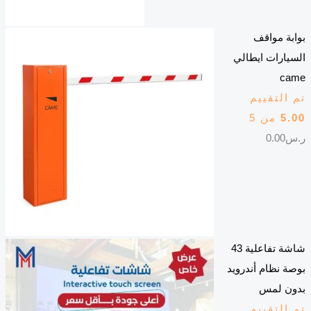
بوابة مواقف
السيارات ايطالي
came
تم التقييم
5.00
من 5
ر.س
0.00
شاشة تفاعلية 43
بوصة نظام أندرويد
بدون لمس
تم التقييم