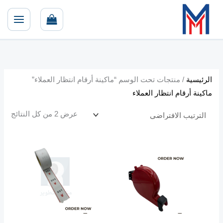
خطي
أ
أ
لى
د
ع
لمحتوى
ن
ل
ى
ى
س
س
ع
ع
الرئيسية
/ منتجات تحت الوسم “ماكينة أرقام انتظار العملاء”
ر
ر
ماكينة أرقام انتظار العملاء
عرض ⁦2⁩ من كل النتائج