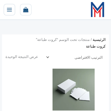
خطي
أ
أ
لى
د
ع
لمحتوى
ن
ل
ى
ى
س
س
ع
ع
الرئيسية
/ منتجات تحت الوسم “كروت طباعة”
ر
ر
كروت طباعة
عرض النتيجة الوحيدة