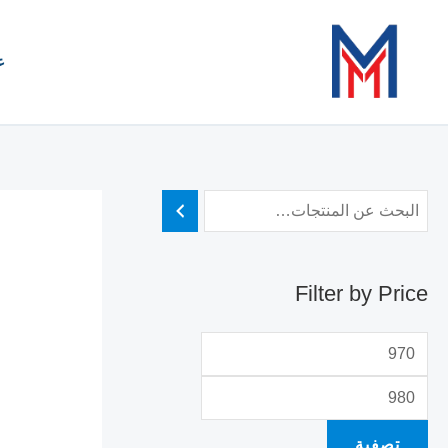
خطي
أ
أ
لى
د
ع
ع
لمحتوى
ن
ل
ى
ى
س
س
ع
ع
ر
ر
Filter by Price
تصفية