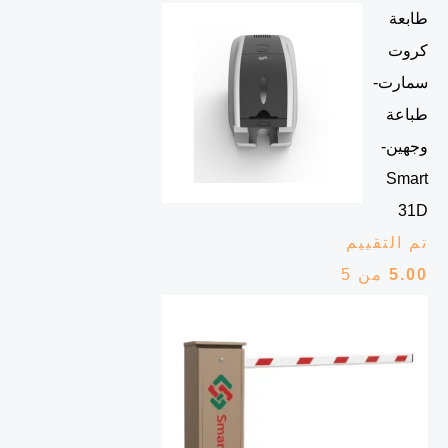
طابعة
كروت
سمارت-
طباعة
وجهين-
Smart
31D
تم التقييم
5.00
من 5