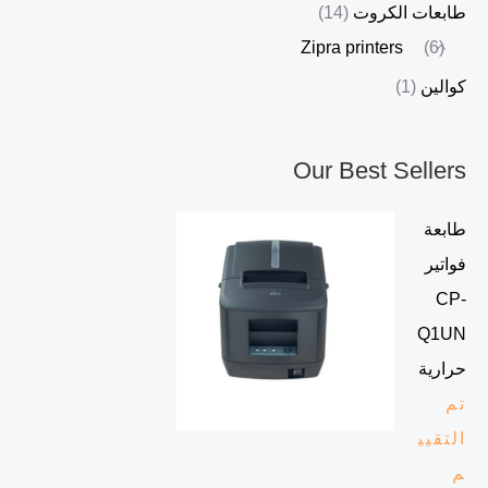
طابعات الكروت
(14)
Zipra printers
(6)
كوالين
(1)
Our Best Sellers
طابعة
فواتير
CP-
Q1UN
حرارية
تم
التقيي
م