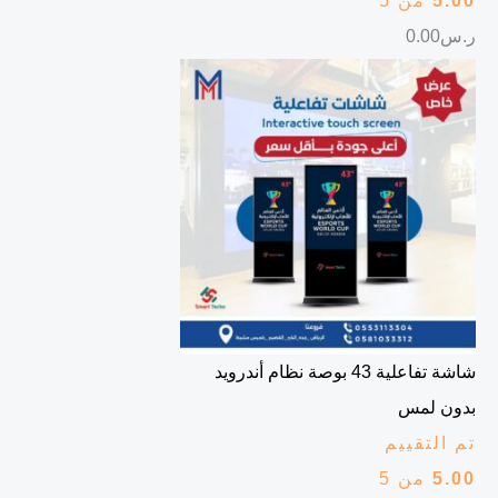
5.00
من 5
ر.س
0.00
شاشة تفاعلية 43 بوصة نظام أندرويد
بدون لمس
تم التقييم
5.00
من 5