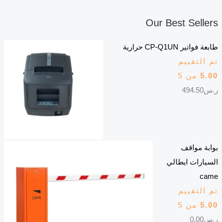
Our Best Sellers
طابعة فواتير CP-Q1UN حرارية
تم التقييم
5.00
من 5
ر.س
494.50
بوابة مواقف
السيارات ايطالي
came
تم التقييم
5.00
من 5
ر.س
0.00