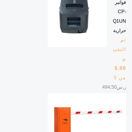
فواتير
CP-
Q1UN
حرارية
تم
التقيي
م
5.00
من 5
ر.س
494.50