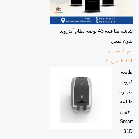
شاشة تفاعلية 43 بوصة نظام أندرويد
بدون لمس
تم التقييم
5.00
من 5
طابعة
كروت
سمارت-
طباعة
وجهين-
Smart
31D