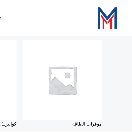
خطي
لى
ع
لمحتوى
موفرات الطاقة
كوالين
1 Product